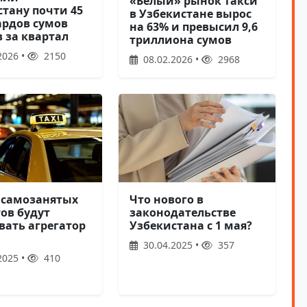
«Белый» рынок такси
стану почти 45
в Узбекистане вырос
рдов сумов
на 63% и превысил 9,6
 за квартал
триллиона сумов
2026 •
2150
08.02.2026 •
2968
 самозанятых
Что нового в
ов будут
законодательстве
вать агрегатор
Узбекистана с 1 мая?
30.04.2025 •
357
2025 •
410