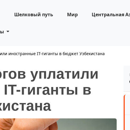
н
Шелковый путь
Мир
Центральная А
ты
тили иностранные IT-гиганты в бюджет Узбекистана
огов уплатили
IT-гиганты в
кистана