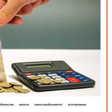
збекистан
налоги
налоговыйкомитет
иткомпании