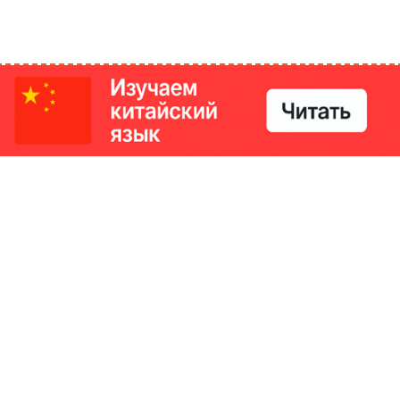
РИКИ
КОНТАКТЫ
Ташкент, Узбекистан
м китайский язык
Регистрация электронного
№186989 от 19.12.2023 года
е
Учредитель: ООО «Yangi Ga
стан
editor@ipaknews.uz
в Китае