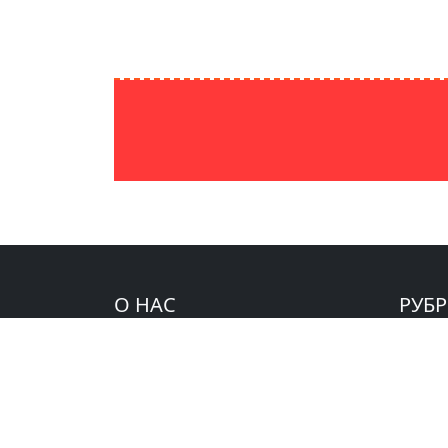
О НАС
РУБ
IPAKNEWS.UZ — Новости
Видео
Узбекистана, Центральной Азии и
Изучае
мира. Аналитика и мнение
Мир
экспертов по самым актуальным
Мнени
темам.
Узбеки