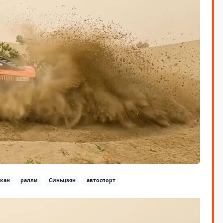
кан
ралли
Синьцзян
автоспорт