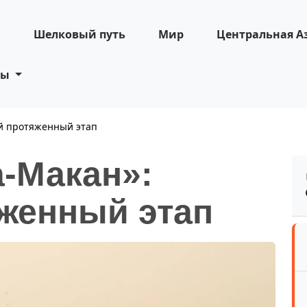
н
Шелковый путь
Мир
Центральная А
ты
ый протяженный этап
а-Макан»:
женный этап