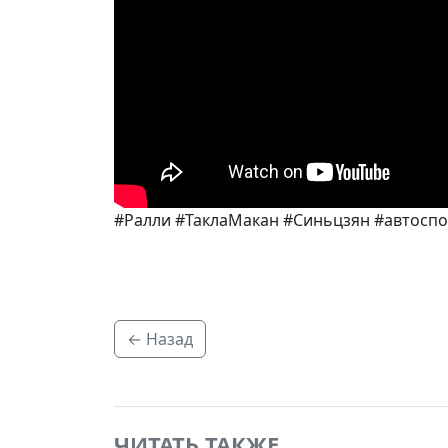
#Ралли #ТаклаМакан #Синьцзян #автоспо
← Назад
ЧИТАТЬ ТАКЖЕ