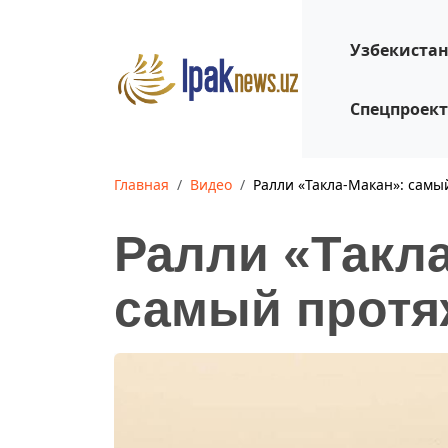
Узбекиста
Спецпроек
Главная
Видео
Ралли «Такла-Макан»: сам
Ралли «Такл
самый протя