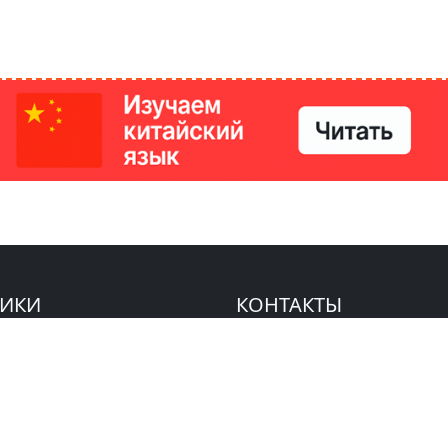
РИКИ
КОНТАКТЫ
Ташкент, Узбекистан
м китайский язык
Регистрация электронного
№186989 от 19.12.2023 года
е
Учредитель: ООО «Yangi Ga
стан
editor@ipaknews.uz