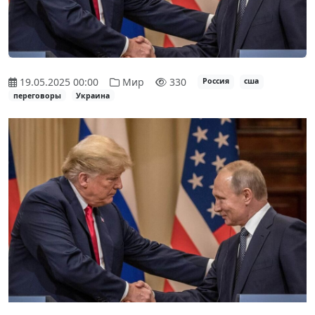
19.05.2025 00:00
Мир
330
Россия
сша
переговоры
Украина