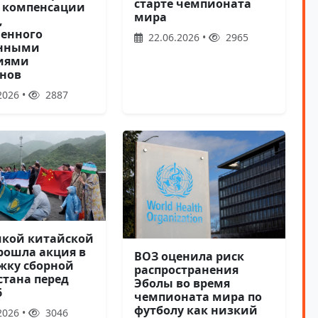
старте чемпионата
о компенсации
мира
,
енного
22.06.2026 •
2965
онными
иями
анов
2026 •
2887
икой китайской
прошла акция в
ВОЗ оценила риск
жку сборной
распространения
стана перед
Эболы во время
6
чемпионата мира по
футболу как низкий
2026 •
3046