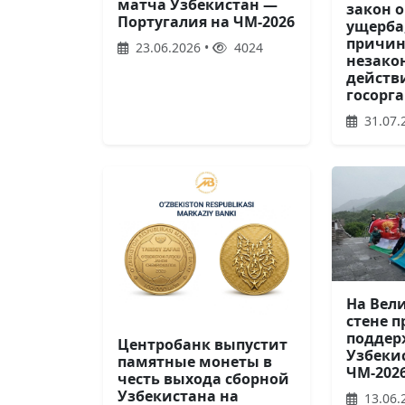
матча Узбекистан —
закон 
Португалия на ЧМ-2026
ущерба
причин
23.06.2026 •
4024
незак
действ
госорг
31.07.
На Вел
стене 
поддер
Центробанк выпустит
Узбеки
памятные монеты в
ЧМ-202
честь выхода сборной
Узбекистана на
13.06.