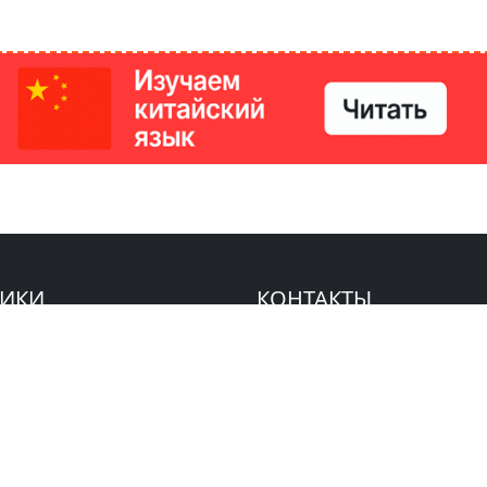
РИКИ
КОНТАКТЫ
Ташкент, Узбекистан
м китайский язык
Регистрация электронного
№186989 от 19.12.2023 года
е
Учредитель: ООО «Yangi Ga
стан
editor@ipaknews.uz
в Китае