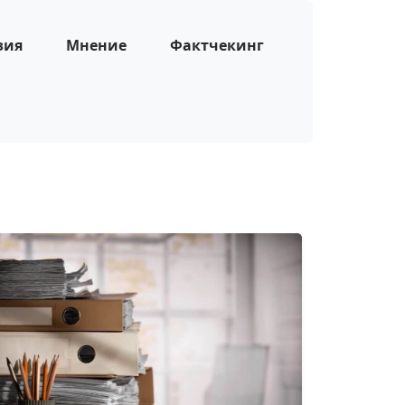
зия
Мнение
Фактчекинг