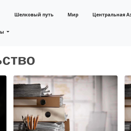
н
Шелковый путь
Мир
Центральная А
ты
ьство