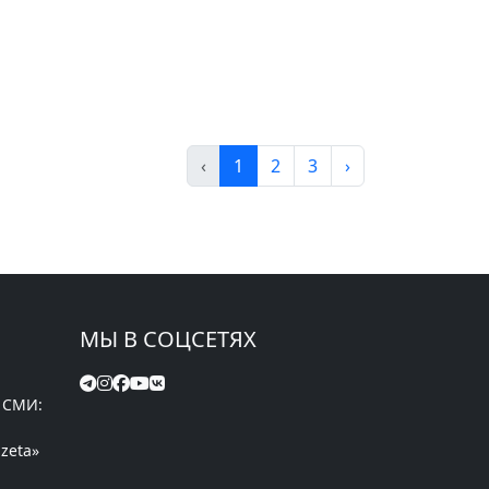
‹
1
2
3
›
МЫ В СОЦСЕТЯХ
 СМИ:
zeta»