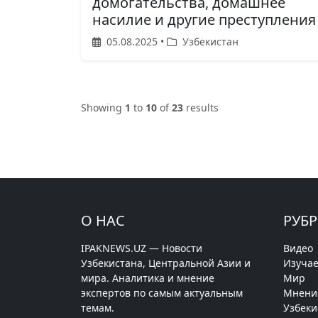
домогательства, домашнее
насилие и другие преступления
05.08.2025 •
Узбекистан
Showing
1
to
10
of
23
results
О НАС
РУБ
IPAKNEWS.UZ — Новости
Видео
Узбекистана, Центральной Азии и
Изучае
мира. Аналитика и мнение
Мир
экспертов по самым актуальным
Мнени
темам.
Узбеки