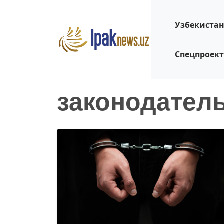
Узбекиста
Спецпроек
законодател