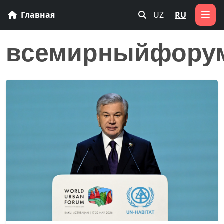
Главная
UZ
RU
всемирныйфорум