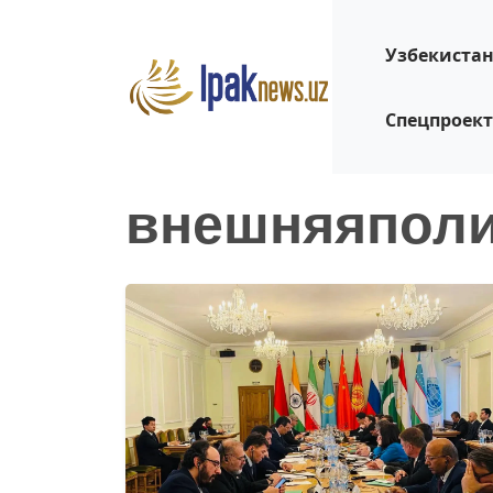
Узбекиста
Спецпроек
внешняяполи