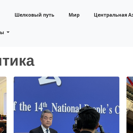
н
Шелковый путь
Мир
Центральная А
ты
тика