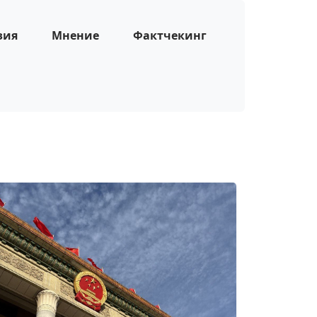
зия
Мнение
Фактчекинг