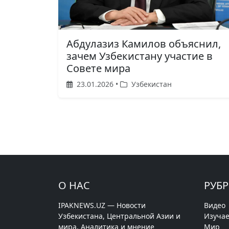
Абдулазиз Камилов объяснил,
зачем Узбекистану участие в
Совете мира
23.01.2026 •
Узбекистан
О НАС
РУБ
IPAKNEWS.UZ — Новости
Видео
Узбекистана, Центральной Азии и
Изучае
мира. Аналитика и мнение
Мир