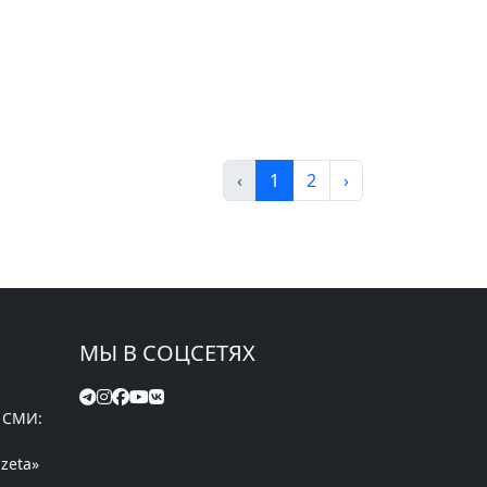
‹
1
2
›
МЫ В СОЦСЕТЯХ
 СМИ:
zeta»