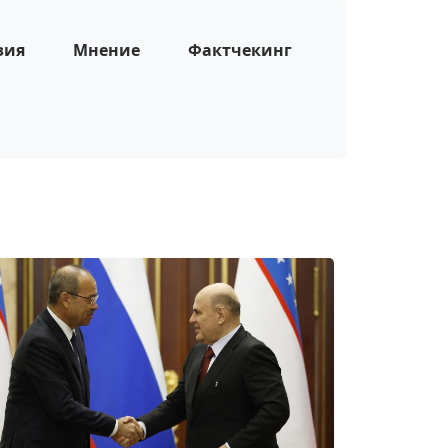
зия
Мнение
Фактчекинг