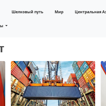
н
Шелковый путь
Мир
Центральная А
ты
т