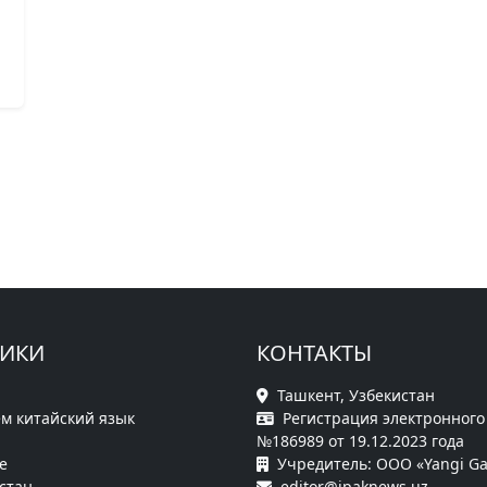
РИКИ
КОНТАКТЫ
Ташкент, Узбекистан
м китайский язык
Регистрация электронного
№186989 от 19.12.2023 года
е
Учредитель: ООО «Yangi Ga
стан
editor@ipaknews.uz