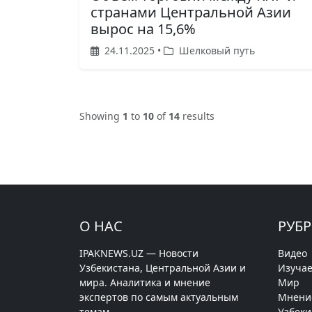
странами Центральной Азии
вырос на 15,6%
24.11.2025 •
Шелковый путь
Showing
1
to
10
of
14
results
О НАС
РУБ
IPAKNEWS.UZ — Новости
Видео
Узбекистана, Центральной Азии и
Изучае
мира. Аналитика и мнение
Мир
экспертов по самым актуальным
Мнени
темам.
Узбеки