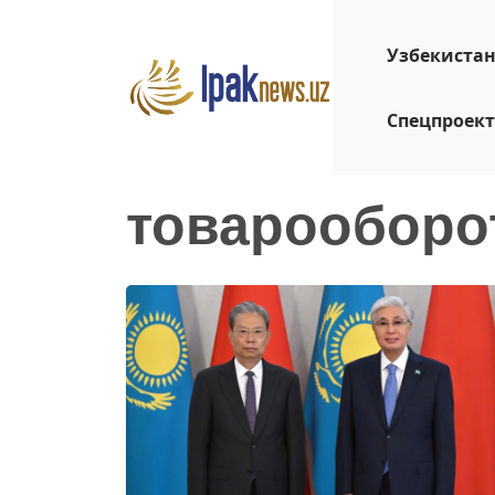
Узбекиста
Спецпроек
товарооборо