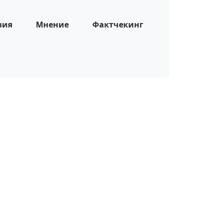
зия
Мнение
Фактчекинг