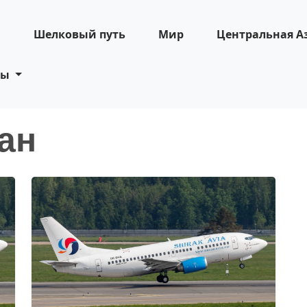
н
Шелковый путь
Мир
Центральная А
ты
ан