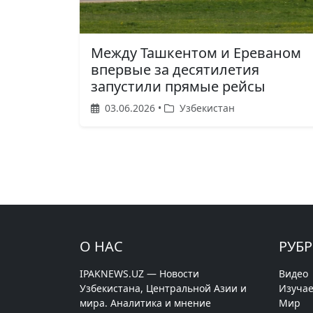
Между Ташкентом и Ереваном
впервые за десятилетия
запустили прямые рейсы
03.06.2026 •
Узбекистан
О НАС
РУБ
IPAKNEWS.UZ — Новости
Видео
Узбекистана, Центральной Азии и
Изучае
мира. Аналитика и мнение
Мир