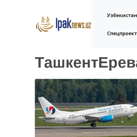
Узбекиста
Спецпроек
ТашкентЕрев