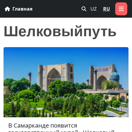
Главная
UZ
RU
Шелковыйпуть
В Самарканде появится