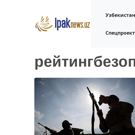
Узбекиста
Спецпроек
рейтингбезо