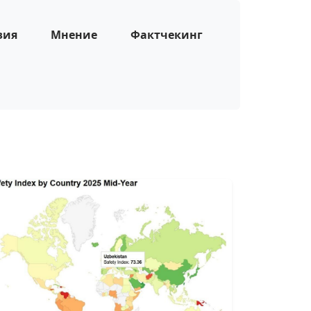
зия
Мнение
Фактчекинг