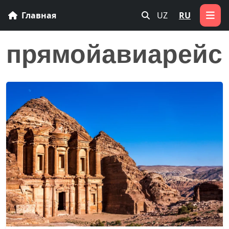
Главная
UZ
RU
прямойавиарейс