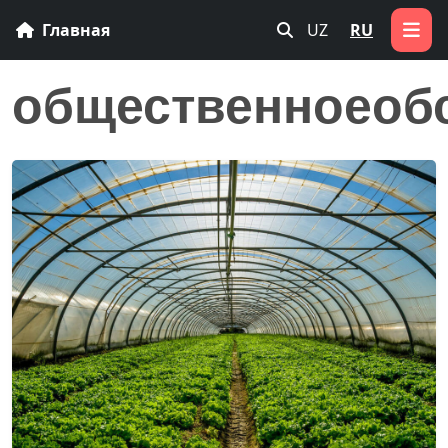
Главная
UZ
RU
общественноеоб