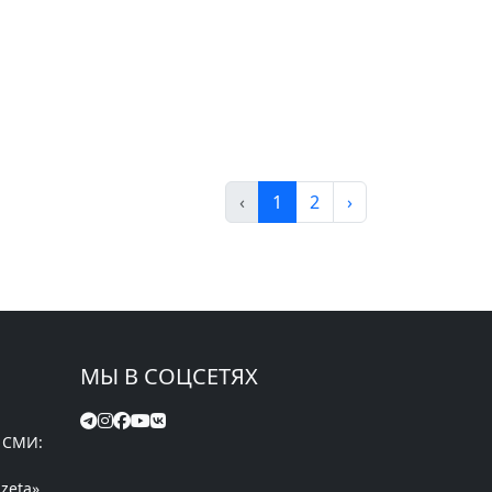
‹
1
2
›
МЫ В СОЦСЕТЯХ
 СМИ:
zeta»