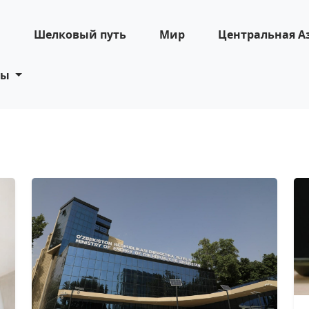
н
Шелковый путь
Мир
Центральная А
ты