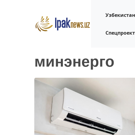
Узбекиста
Спецпроек
минэнерго