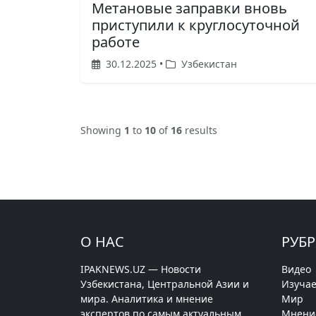
Метановые заправки вновь
приступили к круглосуточной
работе
30.12.2025 •
Узбекистан
Showing
1
to
10
of
16
results
О НАС
РУБ
IPAKNEWS.UZ — Новости
Видео
Узбекистана, Центральной Азии и
Изучае
мира. Аналитика и мнение
Мир
экспертов по самым актуальным
Мнени