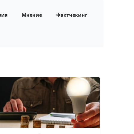
зия
Мнение
Фактчекинг