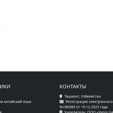
РИКИ
КОНТАКТЫ
Ташкент, Узбекистан
м китайский язык
Регистрация электронного
№186989 от 19.12.2023 года
е
Учредитель: ООО «Yangi Ga