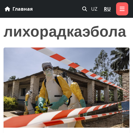
Главная
UZ
RU
лихорадкаэбола