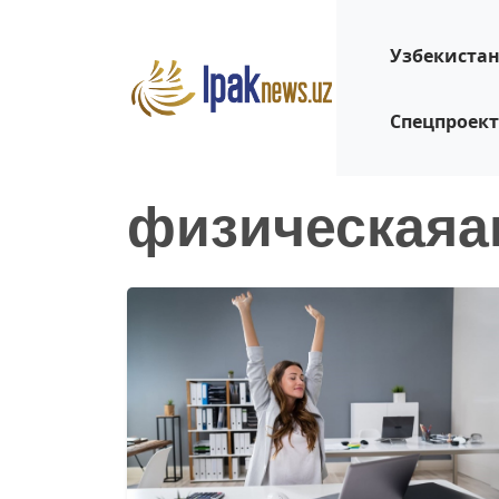
Узбекиста
Спецпроек
физическаяа