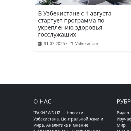
В Узбекистане с 1 августа
стартует программа по
укреплению здоровья
госслужащих
31.07.2025 •
Узбекистан
О НАС
РУБ
IPAKNEWS.UZ — Новости
Видео
Узбекистана, Центральной Азии и
Изучае
мира. Аналитика и мнение
Мир