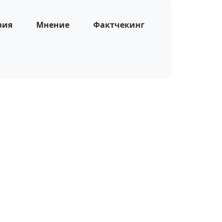
зия
Мнение
Фактчекинг