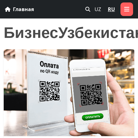
Главная
UZ
RU
БизнесУзбекиста