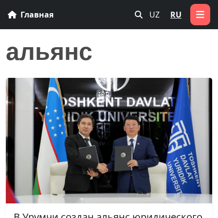
Главная
UZ
RU
альянс
В Урумчи создан альянс юридического