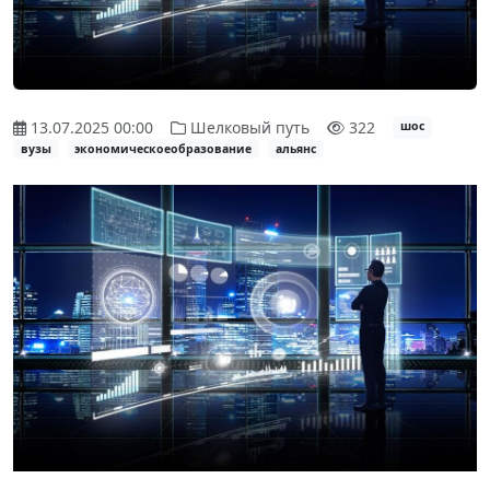
13.07.2025 00:00
Шелковый путь
322
шос
вузы
экономическоеобразование
альянс