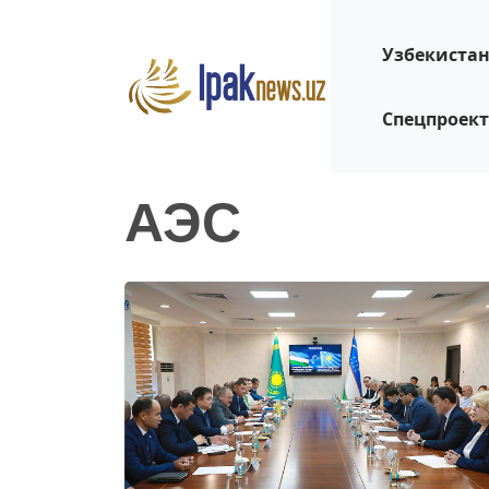
Узбекиста
Спецпроек
АЭС