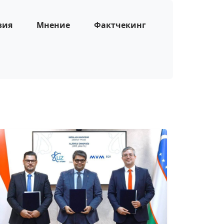
зия
Мнение
Фактчекинг