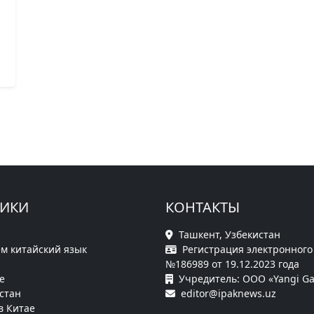
РИКИ
КОНТАКТЫ
Ташкент, Узбекистан
м китайский язык
Регистрация электронного
№186989 от 19.12.2023 года
е
Учредитель: ООО «Yangi Ga
стан
editor@ipaknews.uz
в Китае