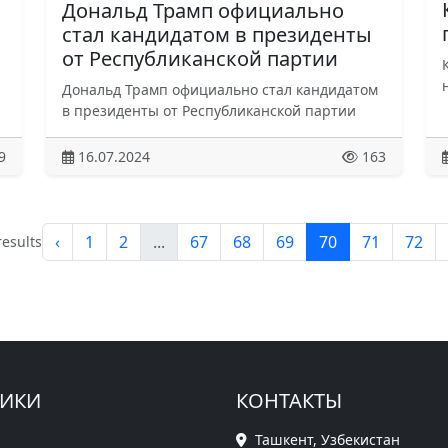
Дональд Трамп официально
стал кандидатом в президенты
от Республиканской партии
Дональд Трамп официально стал кандидатом
в президенты от Республиканской партии
9
16.07.2024
163
‹
1
2
...
67
68
69
70
71
72
esults
РИКИ
КОНТАКТЫ
Ташкент, Узбекистан