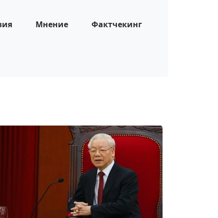
зия
Мнение
Фактчекинг