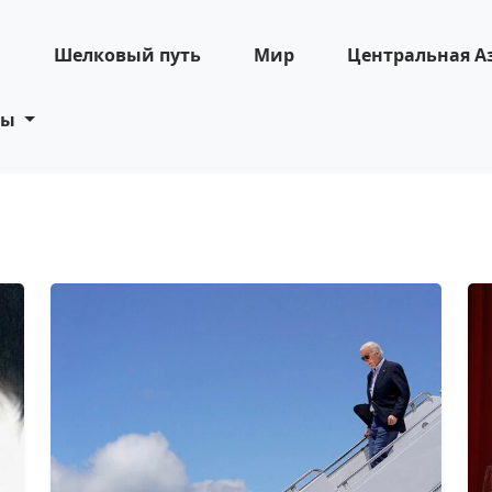
н
Шелковый путь
Мир
Центральная А
ты