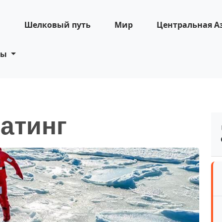
н
Шелковый путь
Мир
Центральная А
ты
атинг