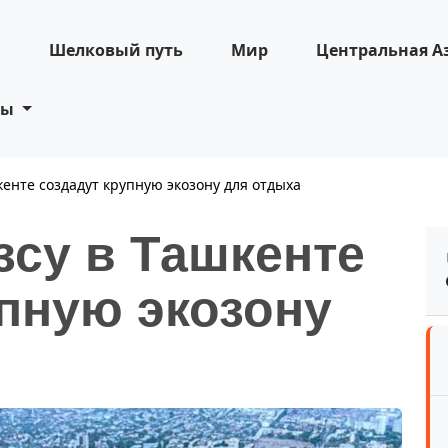
н
Шелковый путь
Мир
Центральная А
ты
кенте создадут крупную экозону для отдыха
зсу в Ташкенте
пную экозону