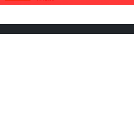
РИКИ
КОНТАКТЫ
Ташкент, Узбекистан
м китайский язык
Регистрация электронного
№186989 от 19.12.2023 года
е
Учредитель: ООО «Yangi Ga
стан
editor@ipaknews.uz
в Китае
© 2026 IPAKNEWS.UZ — Все права защищены.
Made with
Cherry