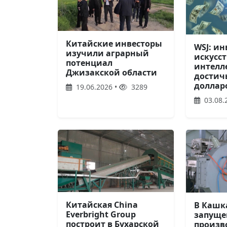
Китайские инвесторы
WSJ: и
изучили аграрный
искусс
потенциал
интелл
Джизакской области
достич
доллар
19.06.2026 •
3289
03.08.
Китайская China
В Кашк
Everbright Group
запуще
построит в Бухарской
произв