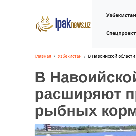
Узбекиста
Спецпроек
Главная
Узбекистан
В Навоийской област
В Навоийско
расширяют п
рыбных кор