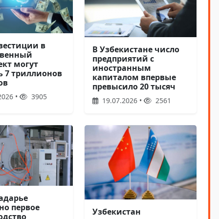
нвестиции в
В Узбекистане число
твенный
предприятий с
ект могут
иностранным
ь 7 триллионов
капиталом впервые
ов
превысило 20 тысяч
2026 •
3905
19.07.2026 •
2561
адарье
но первое
Узбекистан
одство