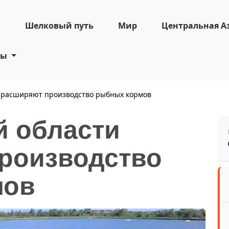
н
Шелковый путь
Мир
Центральная А
ты
и расширяют производство рыбных кормов
й области
роизводство
мов