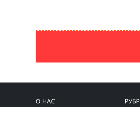
О НАС
РУБ
IPAKNEWS.UZ — Новости
Видео
Узбекистана, Центральной Азии и
Изучае
мира. Аналитика и мнение
Мир
экспертов по самым актуальным
Мнени
темам.
Узбеки