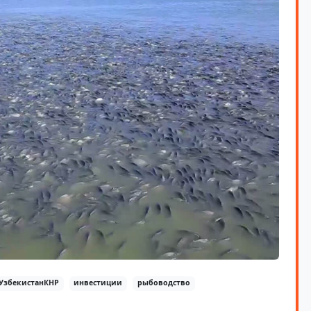
УзбекистанКНР
инвестиции
рыбоводство