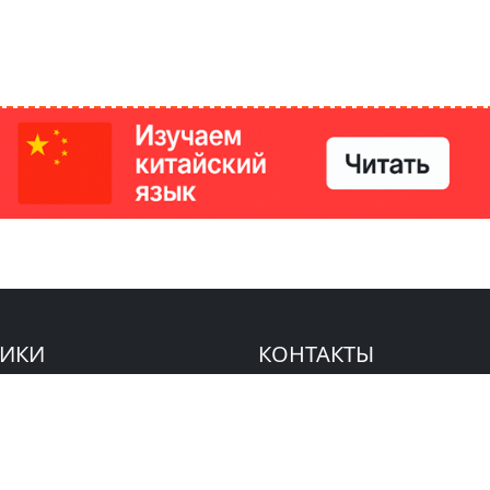
РИКИ
КОНТАКТЫ
Ташкент, Узбекистан
м китайский язык
Регистрация электронного
№186989 от 19.12.2023 года
е
Учредитель: ООО «Yangi Ga
стан
editor@ipaknews.uz