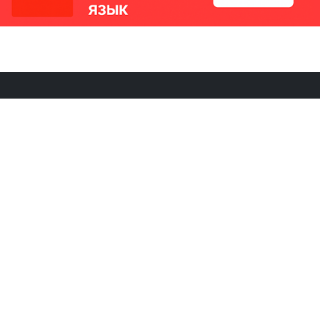
РИКИ
КОНТАКТЫ
Ташкент, Узбекистан
м китайский язык
Регистрация электронного
№186989 от 19.12.2023 года
е
Учредитель: ООО «Yangi Ga
стан
editor@ipaknews.uz
в Китае
© 2026 IPAKNEWS.UZ — Все права защищены.
Made with
Cherry