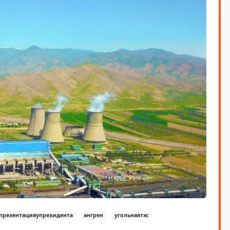
презентацияупрезидента
ангрен
угольнаятэс