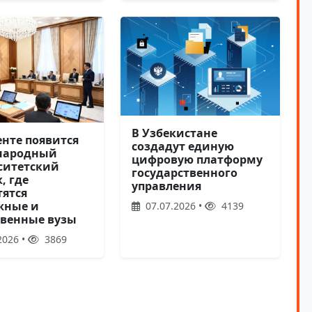
В Узбекистане
енте появится
создадут единую
народный
цифровую платформу
ситетский
государственного
, где
управления
тятся
жные и
07.07.2026 •
4139
твенные вузы
2026 •
3869