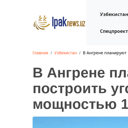
Узбекиста
Спецпроек
Главная
Узбекистан
В Ангрене планируют 
В Ангрене п
построить у
мощностью 1