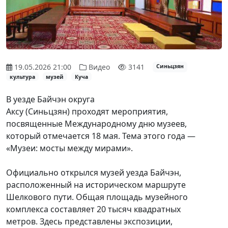
19.05.2026 21:00
Видео
3141
Синьцзян
культура
музей
Куча
В
уезде Байчэн округа
Аксу
(
Синьцзян
)
проходят
мероприятия,
посвящ
е
нные Международному дню музеев
,
который отмечается 18 мая
. Тема этого года —
«Музеи: мосты между мирами».
О
фициально открылся музей уезда Байчэн,
расположенн
ый
на историческом маршруте
Ш
е
лкового пути. Общая площадь музейного
комплекса составляет 20 тыс
яч
квадратных
метров.
Здесь
представлены экспозиции,