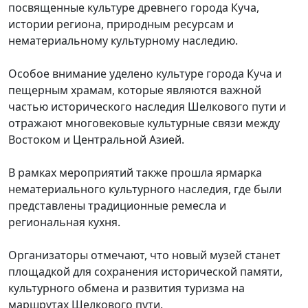
посвящ
е
нные культуре древне
го города
Куч
а
,
истории региона, природным ресурсам и
нематериальному культурному наследию.
Особое внимание уделено культуре
города
Куч
а
и
пещерным храмам, которые являются важной
частью исторического наследия Ш
е
лкового пути и
отражают многовековые культурные связи между
Востоком и Центральной Азией.
В рамках мероприятий также прошла ярмарка
нематериального культурного наследия, где были
представлены традиционные рем
е
сла и
региональная кухня.
Организаторы отмечают, что новый музей станет
площадкой для сохранения исторической памяти,
культурного обмена и развития туризма на
маршрутах Ш
е
лкового пути.