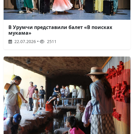
В Урумчи представили балет «В поисках
мукама»
22.07.2026 •
2511