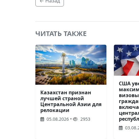
← Назад
ЧИТАТЬ ТАКЖЕ
США ув
макси
Казахстан признан
визовы
лучшей страной
граждан
Центральной Азии для
включа
релокации
центра
респуб
05.08.2026 •
2953
03.08.