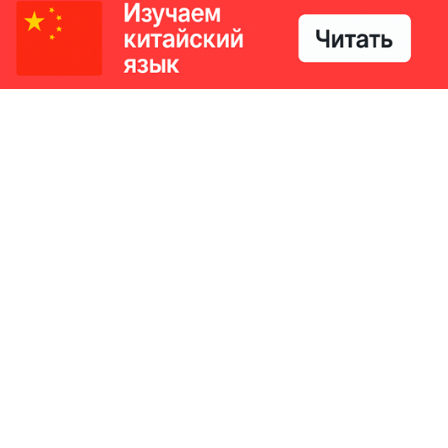
РИКИ
КОНТАКТЫ
Ташкент, Узбекистан
м китайский язык
Регистрация электронного
№186989 от 19.12.2023 года
е
Учредитель: ООО «Yangi Ga
стан
editor@ipaknews.uz
в Китае