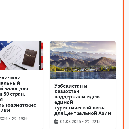
еличили
мальный
Узбекистан и
й залог для
Казахстан
 50 стран,
поддержали идею
я
единой
льноазиатские
туристической визы
лики
для Центральной Азии
2026 •
1986
01.08.2026 •
2215