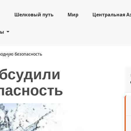
н
Шелковый путь
Мир
Центральная А
ты
водную безопасность
обсудили
пасность