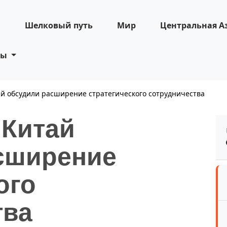
н
Шелковый путь
Мир
Центральная А
ты
ай обсудили расширение стратегического сотрудничества
 Китай
сширение
ого
тва