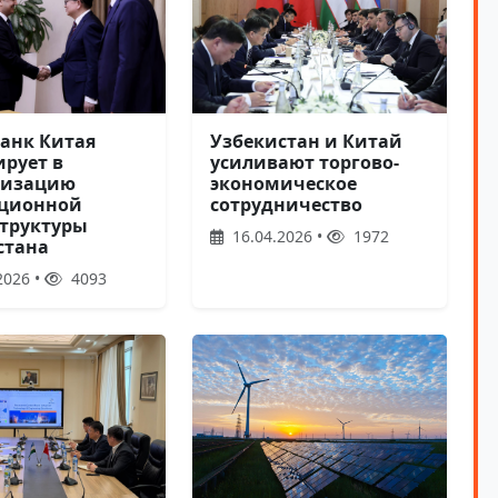
анк Китая
Узбекистан и Китай
ирует в
усиливают торгово-
низацию
экономическое
ционной
сотрудничество
труктуры
16.04.2026 •
1972
стана
2026 •
4093