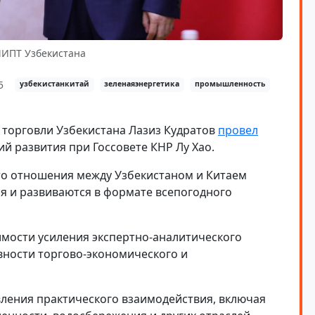
МИПТ Узбекистана
5
узбекистанкитай
зеленаяэнергетика
промышленность
торговли Узбекистана Лазиз Кудратов
провел
й развития при Госсовете КНР Лу Хао.
то отношения между Узбекистаном и Китаем
я и развиваются в формате всепогодного
мости усиления экспертно-аналитического
ности торгово-экономического и
ления практического взаимодействия, включая