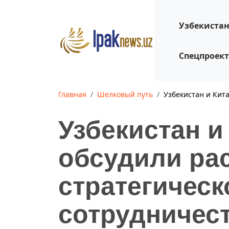
Узбекиста
Спецпроек
Главная
Шелковый путь
Узбекистан и Кит
Узбекистан и
обсудили ра
стратегическ
сотрудничес