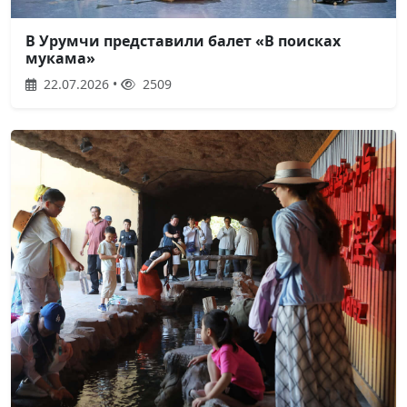
В Урумчи представили балет «В поисках
мукама»
22.07.2026 •
2509