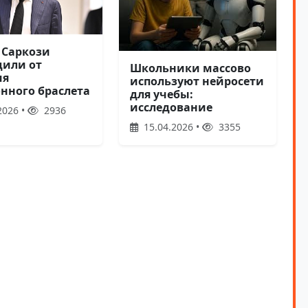
 Саркози
дили от
Школьники массово
ия
используют нейросети
онного браслета
для учебы:
исследование
2026 •
2936
15.04.2026 •
3355