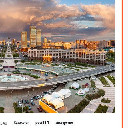
348
Казахстан
ростВВП,
лидерство