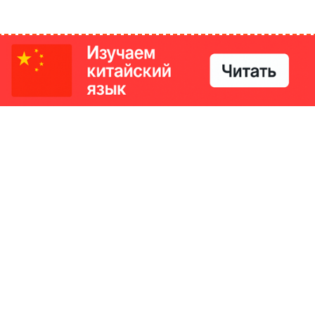
РИКИ
КОНТАКТЫ
Ташкент, Узбекистан
м китайский язык
Регистрация электронного
№186989 от 19.12.2023 года
е
Учредитель: ООО «Yangi Ga
стан
editor@ipaknews.uz
в Китае