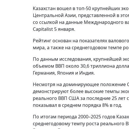
Казахстан вошел в топ-50 крупнейших эк
Центральной Азии, представленной в это
со ссылкой на данные Международного в
Capitalist
5 января.
Рейтинг основан на показателях валовог
мира, а также на среднегодовом темпе рос
По данным исследования, крупнейшей э
объемом ВВП около 30,6 триллиона долла
Германия
,
Япония
и
Индия
.
Несмотря на доминирующее положение СШ
демонстрируют более высокие темпы экон
реального ВВП США за последние 25 лет со
показывал в среднем порядка 8% в год.
По итогам периода 2000–2025 годов
Казах
среднегодовому темпу роста реального ВВ