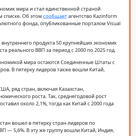
ономик мира и стал единственной страной
м списке. Об этом
сообщает
агентство
Kazinform
алютного фонда, опубликованные порталом
Visual
о внутреннего продукта 50 крупнейших экономик
та реального ВВП за период с 2000 по 2025 год.
кономикой мира остаются
Соединенные Штаты
с
ров. В пятерку лидеров также вошли
Китай
,
А, ряд стран, включая Казахстан,
омического роста. Так, среднегодовой рост
ставил около 2,1%, тогда как Китай с 2000 года
стан
вошел в пятерку стран-лидеров по
П — 5,6%. В эту же группу вошли Китай, Индия,