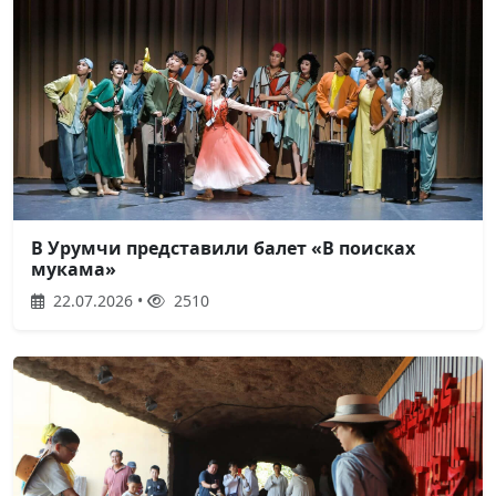
В Урумчи представили балет «В поисках
мукама»
22.07.2026 •
2510