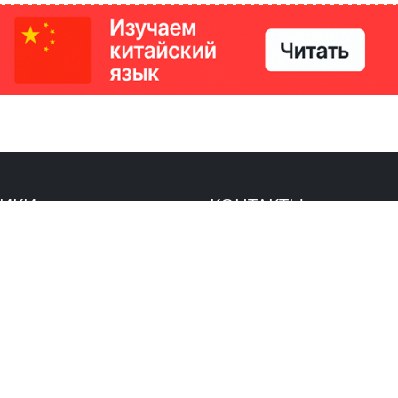
РИКИ
КОНТАКТЫ
Ташкент, Узбекистан
м китайский язык
Регистрация электронного
№186989 от 19.12.2023 года
е
Учредитель: ООО «Yangi Ga
стан
editor@ipaknews.uz
в Китае