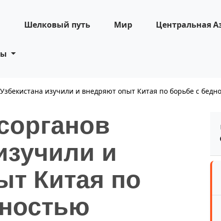
н
Шелковый путь
Мир
Центральная А
ты
 Узбекистана изучили и внедряют опыт Китая по борьбе с бедн
осорганов
изучили и
ыт Китая по
дностью