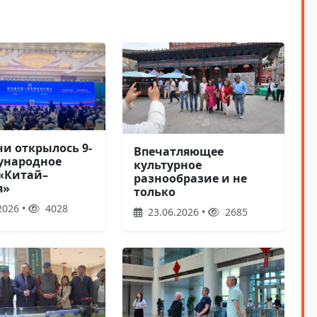
чи открылось 9-
Впечатляющее
ународное
культурное
«Китай–
разнообразие и не
я»
только
2026 •
4028
23.06.2026 •
2685