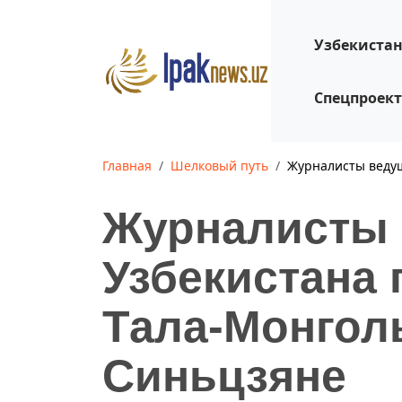
Узбекиста
Спецпроек
Главная
Шелковый путь
Журналисты ведущ
Журналисты
Узбекистана 
Тала-Монголь
Синьцзяне