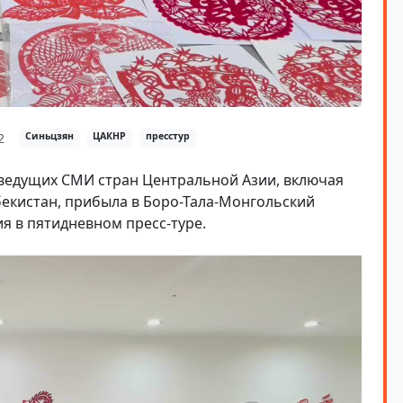
2
Синьцзян
ЦАКНР
пресстур
 ведущих СМИ стран Центральной Азии, включая
бекистан, прибыла в Боро-Тала-Монгольский
я в пятидневном пресс-туре.