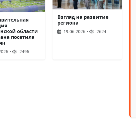
Взгляд на развитие
авительная
региона
ция
нской области
19.06.2026 •
2624
тана посетила
ян
2026 •
2496