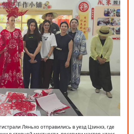
истрали Ляньхо отправились в уезд Цзинхэ, где
ми в степной местности, посетили мастер-класс