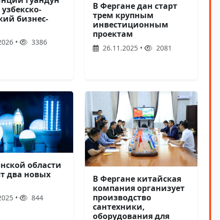
инции Гуандун
В Фергане дан старт
 узбекско-
трем крупным
кий бизнес-
инвестиционным
проектам
2026 •
3386
26.11.2025 •
2081
анской области
ят два новых
В Фергане китайская
компания организует
производство
2025 •
844
сантехники,
оборудования для