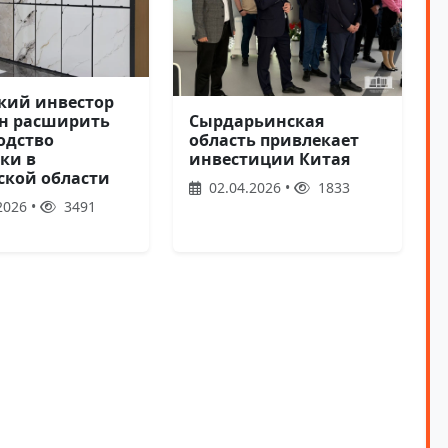
кий инвестор
н расширить
Сырдарьинская
одство
область привлекает
ки в
инвестиции Китая
ской области
02.04.2026 •
1833
2026 •
3491