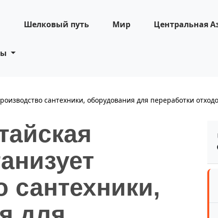
н
Шелковый путь
Мир
Центральная А
ты
роизводство сантехники, оборудования для переработки отходо
тайская
анизует
 сантехники,
я для