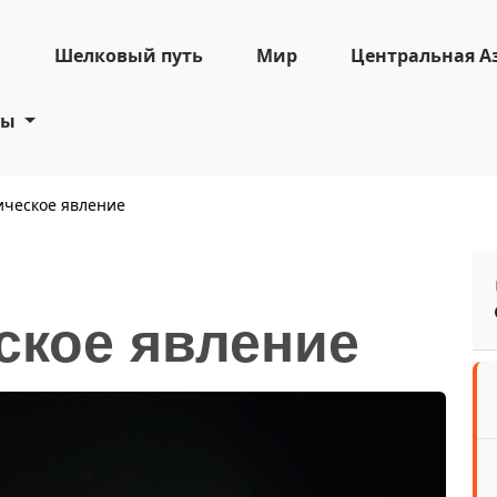
н
Шелковый путь
Мир
Центральная А
ты
ическое явление
ское явление