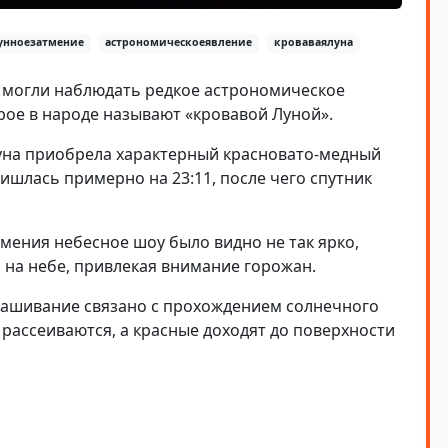
унноезатмение
астрономическоеявление
кроваваялуна
а могли наблюдать редкое астрономическое
рое в народе называют «кровавой Луной».
 Луна приобрела характерный красновато-медный
ишлась примерно на 23:11, после чего спутник
тмения небесное шоу было видно не так ярко,
 на небе, привлекая внимание горожан.
рашивание связано с прохождением солнечного
 рассеиваются, а красные доходят до поверхности