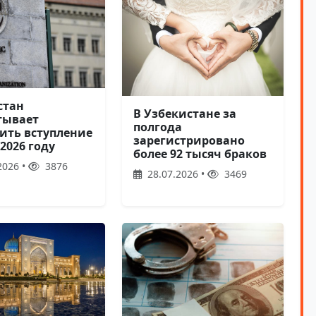
стан
В Узбекистане за
тывает
полгода
ить вступление
зарегистрировано
 2026 году
более 92 тысяч браков
2026 •
3876
28.07.2026 •
3469