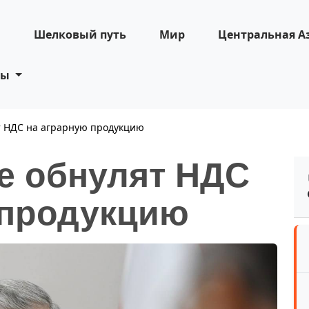
н
Шелковый путь
Мир
Центральная А
ты
т НДС на аграрную продукцию
не обнулят НДС
 продукцию