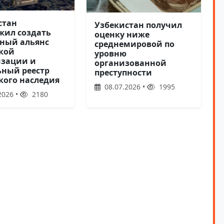
стан
Узбекистан получил
жил создать
оценку ниже
ный альянс
среднемировой по
кой
уровню
зации и
организованной
ьный реестр
преступности
кого наследия
08.07.2026 •
1995
2026 •
2180