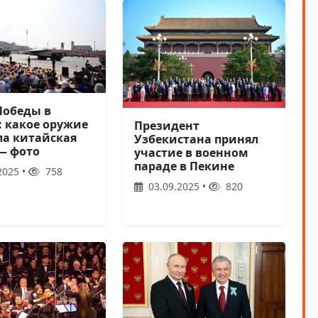
Победы в
: какое оружие
Президент
ла китайская
Узбекистана принял
— фото
участие в военном
параде в Пекине
2025 •
758
03.09.2025 •
820