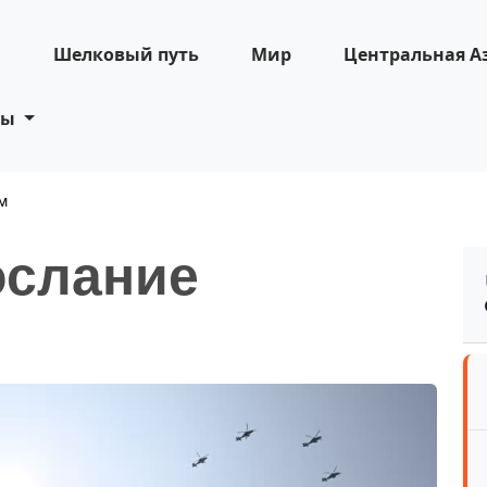
н
Шелковый путь
Мир
Центральная А
ты
м
ослание