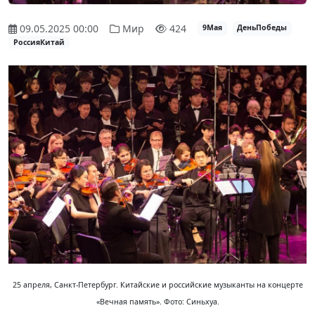
09.05.2025 00:00
Мир
424
9Мая
ДеньПобеды
РоссияКитай
25 апреля, Санкт-Петербург. Китайские и российские музыканты на концерте
«Вечная память». Фото: Синьхуа.