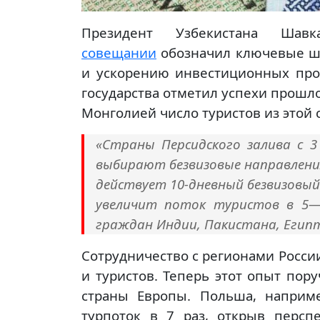
Президент Узбекистана Шав
совещании
обозначил ключевые ша
и ускорению инвестиционных про
государства отметил успехи прошло
Монголией число туристов из этой 
«Страны Персидского залива с 
выбирают безвизовые направления
действует 10-дневный безвизовый 
увеличит поток туристов в 5—
граждан Индии, Пакистана, Египт
Сотрудничество с регионами России
и туристов. Теперь этот опыт пор
страны Европы. Польша, наприме
турпоток в 7 раз, открыв персп