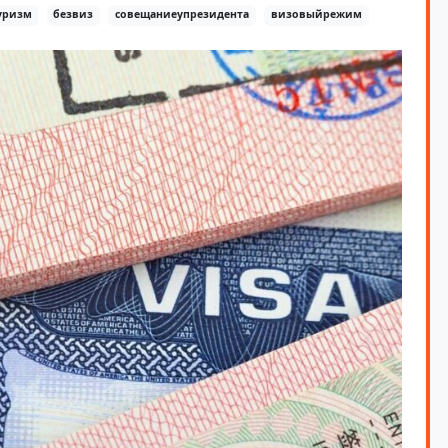
уризм
безвиз
совещаниеупрезидента
визовыйрежим