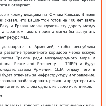
ета и отвергает.
есе к коммуникациям на Южном Кавказе. В июле
к сказал, что Вашингтон готов на 100 лет взять
 Баку и Ереван могли «делить эту дорогу между
, а гарантом такого проекта могла бы выступить
ает ресурс MEE.
договорятся с Арменией, чтобы республика
на развитие транзитного коридора через южную
ршрутом Трампа ради международного мира и
ational Peace and Prosperity — TRIPP) и будут
аконодательством Армении. США отдадут его в
 будет отвечать за инфраструктуру и управление.
позволит разблокировать регион и предотвратить
ит агентство слова одного из своих источников.
ия
я повестка, говорит кандидат исторических наук,