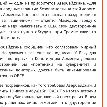
ций — один из приоритетов Азербайджана. «Для
народные гарантии безопасности на этой дороге.
ь Армении. Конечно, это вызывает раздражение в
т за Пашиняном», — отметил Мамедов. Наряду с
нии надо налаживать с США свои двусторонние
для этого нужно обсудить при Трампе какие-то
бы и нет».
ербайджана сообщили, что согласовали мирный
 Но документ все еще не подписан. У Баку два
ния: во-первых, в Конституцию Армении должны
странили бы «претензии на суверенитет и
джана»; во-вторых, должна быть ликвидирована
группа ОБСЕ.
ез посредников, как того требовал Азербайджан. В
ись 10 июля в Абу-Даби (ОАЭ). По итогам встречи
ран опубликовали одинаковый пресс-релиз. В нем
ых решениях, лишь отметили, что двусторонние