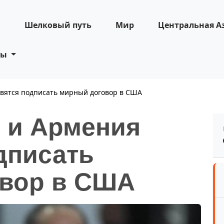
н
Шелковый путь
Мир
Центральная А
ты
вятся подписать мирный договор в США
 и Армения
дписать
вор в США