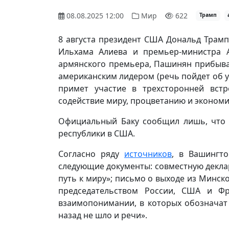
08.08.2025 12:00
Мир
622
Трамп
8 августа президент США Дональд Трам
Ильхама Алиева и премьер-министра 
армянского премьера, Пашинян прибывает
американским лидером (речь пойдет об у
примет участие в трехсторонней вст
содействие миру, процветанию и экономи
Официальный Баку сообщил лишь, что 7
республики в США.
Согласно ряду
источников
, в Вашингт
следующие документы: совместную декл
путь к миру»; письмо о выходе из Минско
председательством России, США и Ф
взаимопонимании, в которых обозначат
назад не шло и речи».