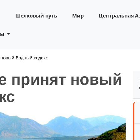
н
Шелковый путь
Мир
Центральная А
ты
 новый Водный кодекс
не принят новый
кс