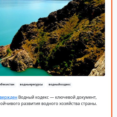
збекистан
водныересурсы
водныйкодекс
твержден
Водный кодекс — ключевой документ,
тойчивого развития водного хозяйства страны.