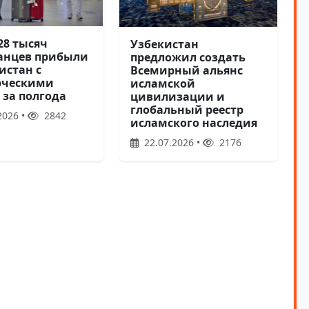
28 тысяч
Узбекистан
анцев прибыли
предложил создать
истан с
Всемирный альянс
рческими
исламской
 за полгода
цивилизации и
глобальный реестр
2026 •
2842
исламского наследия
22.07.2026 •
2176