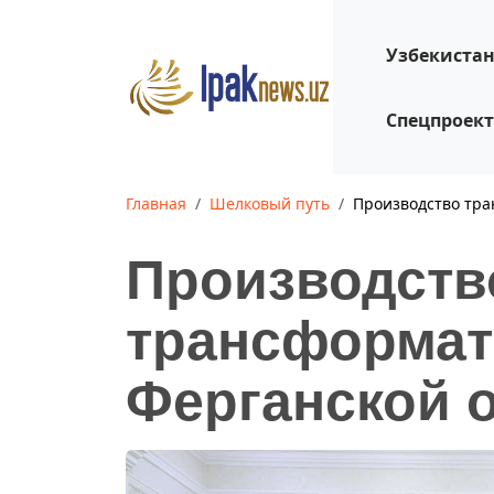
Узбекиста
Спецпроек
Главная
Шелковый путь
Производство тра
Производств
трансформат
Ферганской 