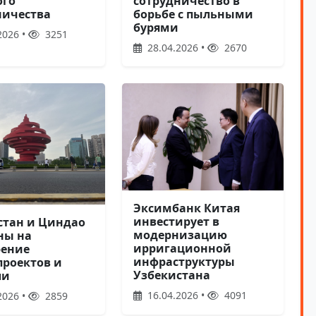
ого
сотрудничество в
ничества
борьбе с пыльными
бурями
2026 •
3251
28.04.2026 •
2670
Эксимбанк Китая
инвестирует в
стан и Циндао
модернизацию
ны на
ирригационной
ение
инфраструктуры
проектов и
Узбекистана
ли
16.04.2026 •
4091
2026 •
2859