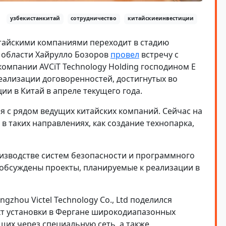
узбекистанкитай
сотрудничество
китайскиеинвестиции
итайскими компаниями переходит в стадию
 области Хайрулло Бозоров
провел
встречу с
компании AVCiT Technology Holding господином Е
ализации договоренностей, достигнутых во
ии в Китай в апреле текущего года.
я с рядом ведущих китайских компаний. Сейчас на
в таких направлениях, как создание технопарка,
изводстве систем безопасности и программного
 обсуждены проекты, планируемые к реализации в
zhou Victel Technology Co., Ltd поделился
кт установки в Фергане широкодиапазонных
их через специальную сеть, а также