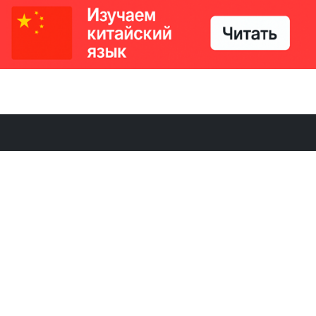
РИКИ
КОНТАКТЫ
Ташкент, Узбекистан
м китайский язык
Регистрация электронного
№186989 от 19.12.2023 года
е
Учредитель: ООО «Yangi Ga
стан
editor@ipaknews.uz
в Китае