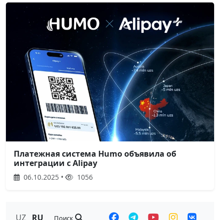
Платежная система Humo объявила об
интеграции с Alipay
06.10.2025 •
1056
UZ
RU
Поиск