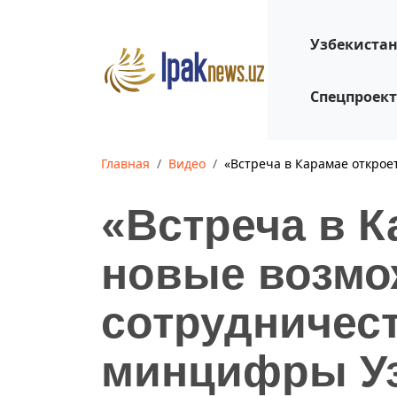
Узбекиста
Спецпроек
Главная
Видео
«Встреча в Карамае откро
«Встреча в К
новые возмо
сотрудничес
минцифры Уз