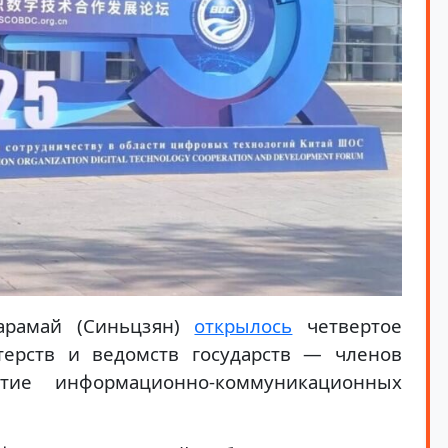
арамай (Синьцзян)
открылось
четвертое
терств и ведомств государств — членов
тие информационно-коммуникационных