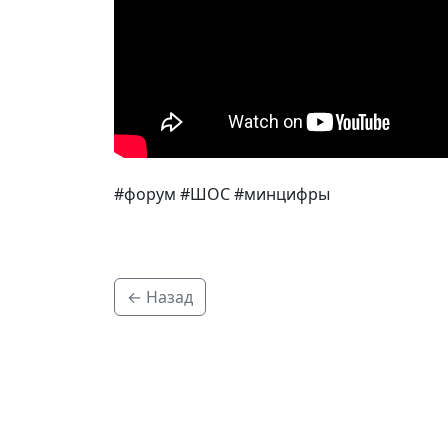
#форум #ШОС #минцифры
← Назад