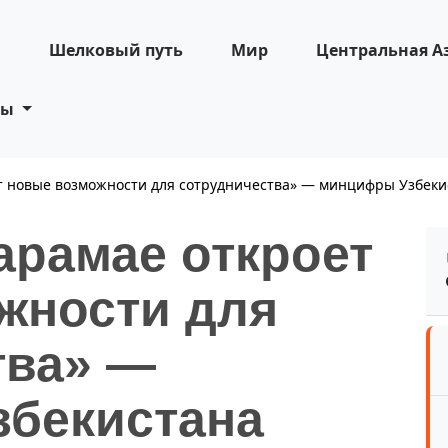
н
Шелковый путь
Мир
Центральная А
ты
ет новые возможности для сотрудничества» — минцифры Узбеки
арамае откроет
жности для
тва» —
бекистана