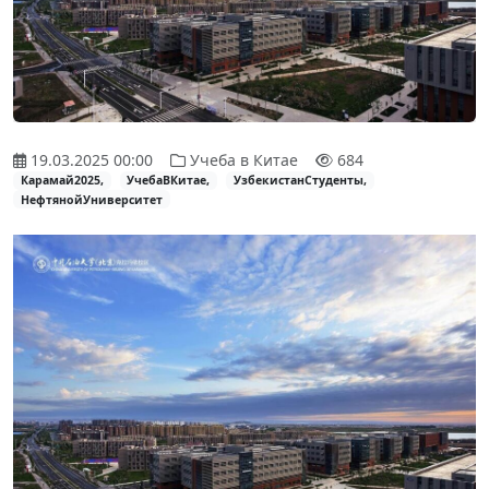
19.03.2025 00:00
Учеба в Китае
684
Карамай2025,
УчебаВКитае,
УзбекистанСтуденты,
НефтянойУниверситет