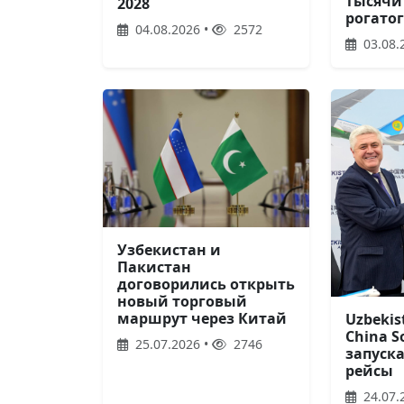
тысячи
2028
рогатог
04.08.2026 •
2572
03.08.
Узбекистан и
Пакистан
договорились открыть
новый торговый
маршрут через Китай
Uzbekis
China S
25.07.2026 •
2746
запуск
рейсы
24.07.