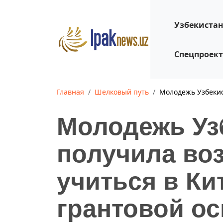
Узбекиста
Спецпроек
Главная
Шелковый путь
Молодежь Узбекис
Молодежь Уз
получила во
учиться в Ки
грантовой о