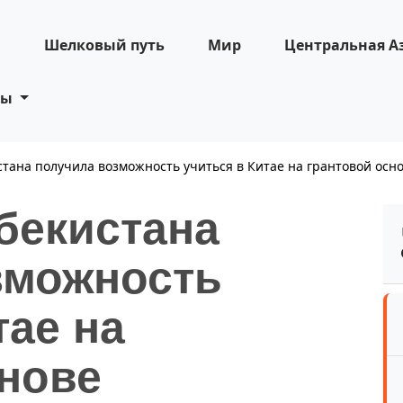
н
Шелковый путь
Мир
Центральная А
ты
тана получила возможность учиться в Китае на грантовой осн
бекистана
зможность
тае на
снове