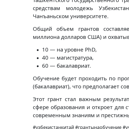
средствам молодежь Узбекиста
Чанъаньском университете.
Общий объем грантов составля
миллиона долларов США) и охватыв
10 — на уровне PhD,
40 — магистратура,
60 — бакалавриат.
Обучение будет проходить по прог
(бакалавриат), что предполагает со
Этот грант стал важным результат
сфере образования и откроет для 
современным знаниям и престижн
#узбекистанкитай #грантынаобучение #у