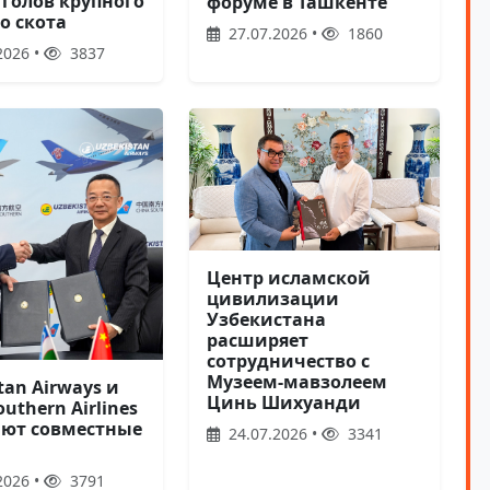
 голов крупного
форуме в Ташкенте
о скота
27.07.2026 •
1860
2026 •
3837
Центр исламской
цивилизации
Узбекистана
расширяет
сотрудничество с
Музеем-мавзолеем
tan Airways и
Цинь Шихуанди
outhern Airlines
ают совместные
24.07.2026 •
3341
2026 •
3791