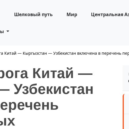
н
Шелковый путь
Мир
Центральная А
ты
га Китай — Кыргызстан — Узбекистан включена в перечень пе
рога Китай —
— Узбекистан
перечень
ых