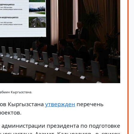
кабмин Кыргызстана.
ров Кыргызстана
утвержден
перечень
оектов.
 администрации президента по подготовке
ыргызстана Азамат Кадыралиев, в список